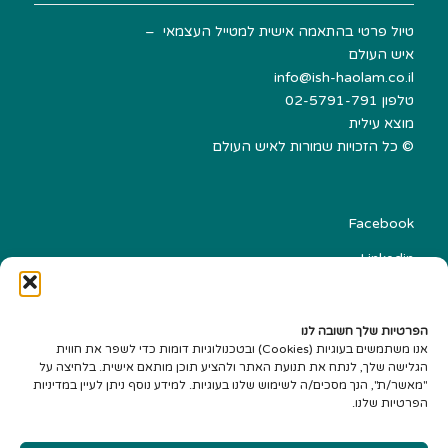
טיול פרטי בהתאמה אישית למטייל העצמאי –
איש העולם
info@ish-haolam.co.il
טלפון
02-5791-791
מוצא עילית
©
כל הזכויות שמורות לאיש העולם
Facebook
Linkedin
הצהרת נגישות
עיצוב אתרים Best-SEO
הפרטיות שלך חשובה לנו
אנו משתמשים בעוגיות (Cookies) ובטכנולוגיות דומות כדי לשפר את חווית
הגלישה שלך, לנתח את תנועת האתר ולהציע תוכן מותאם אישית. בלחיצה על
"מאשר/ת", הנך מסכים/ה לשימוש שלנו בעוגיות. למידע נוסף ניתן לעיין במדיניות
הפרטיות שלנו.