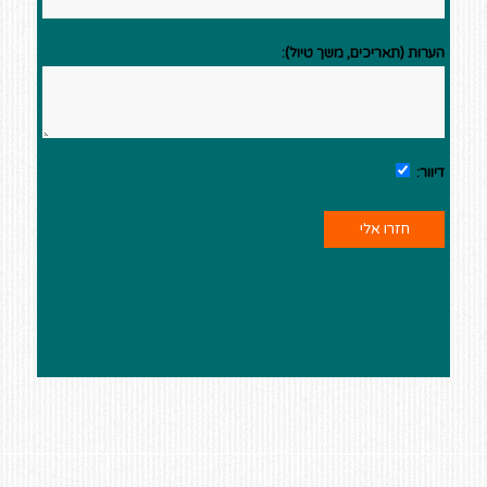
הערות (תאריכים, משך טיול):
דיוור:
This site is protected by reCAPTCHA and the Google
Privacy Policy
and
Terms of Service
apply.