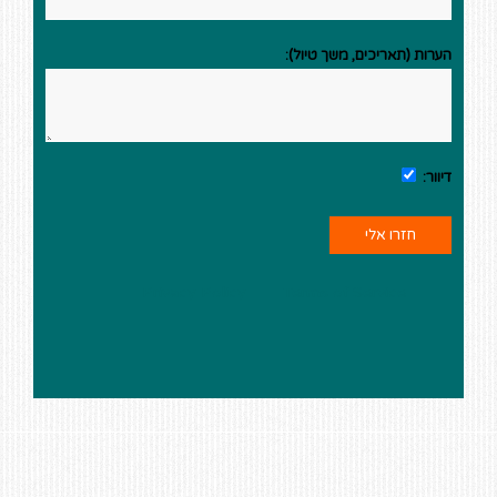
הערות (תאריכים, משך טיול):
דיוור:
This site is protected by reCAPTCHA and the Google
Privacy Policy
and
Terms of Service
apply.