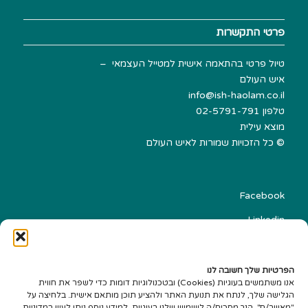
פרטי התקשרות
טיול פרטי בהתאמה אישית למטייל העצמאי –
איש העולם
info@ish-haolam.co.il
טלפון
02-5791-791
מוצא עילית
©
כל הזכויות שמורות לאיש העולם
Facebook
Linkedin
הצהרת נגישות
עיצוב אתרים Best-SEO
הפרטיות שלך חשובה לנו
אנו משתמשים בעוגיות (Cookies) ובטכנולוגיות דומות כדי לשפר את חווית
הגלישה שלך, לנתח את תנועת האתר ולהציע תוכן מותאם אישית. בלחיצה על
"מאשר/ת", הנך מסכים/ה לשימוש שלנו בעוגיות. למידע נוסף ניתן לעיין במדיניות