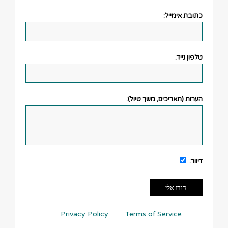
כתובת אימייל:
טלפון נייד:
הערות (תאריכים, משך טיול):
דיוור:
This site is protected by reCAPTCHA and the
Google
Privacy Policy
and
Terms of Service
apply.