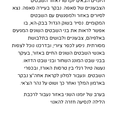
היומיים הבאים יוקדשו לאזור השבטים
הצבעוניים של סאפה. נבקר בעיירה סאפה. נצא
לסיורים באזור ולמפגשים עם השבטים
המקומיים. נסייר בשוק הגדול בבק-הא, בו
אפשר לראות את בני השבטים השונים המגיעים
באלפיהם, צבעוניים ולבושים בתלבושת
מסורתית. ניסע לכפר ציורי, ובדרכנו נוכל לצפות
באנשי השבטים השונים החיים באזור, בעיקר
בבני שבט המונג השחור ובני שבט הדזאו.
נעשה טיול רגלי בין טרסות האורז, ובכפרי
השבטים. ונעבור למלון לקראת אחה”צ נבקר
בארמון המלך ואחר כך ושוט על נהר הצ’אי.
בערב של יומנו השני באזור נעבור לרכבת
הלילה לנסיעה חזרה להאנוי