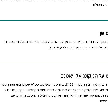
יפה מכולם
בוקר לבירת קמבודיה פנום פן. עם ההגעה נבקר בארמון המלכותי בפגודת
ן המלכותי הבנוי בסגנון קמר בצבע אדמדם
בבוקר זמן לבקר במוזיאון רצח העם – S-21, בית ספר ששימש ככלא עינוים בתקופת הקמר
של פול פוט. הביקור בכלא זה המשמש כ-“יד ושם הקמבודי” ונקרא גם “טול
מצמרר. מפתיעה עוד יותר היא התחושה בעת היציאה למפגש מחודש עם
כנים.