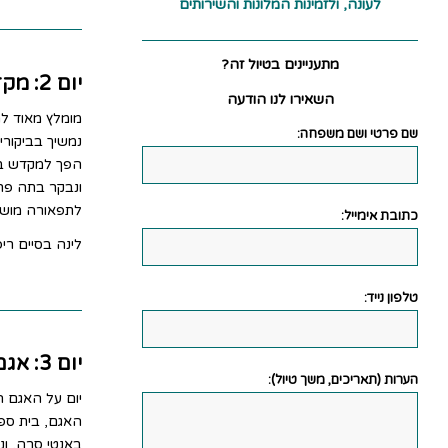
לעונה, ולזמינות המלונות והשירותים
מתעניינים בטיול זה?
יום 2: מקדשי אנגקור
השאירו לנו הודעה
מומלץ מאוד ל
שם פרטי ושם משפחה:
נמשיך בביקורי
הפך למקדש בו
ונבקר בתה פרו
לתפאורה מושל
כתובת אימייל:
לינה בסיים ריפ
טלפון נייד:
יום 3: אגם הטונלה סאפ ומקדש באנטי סרה
הערות (תאריכים, משך טיול):
יום על האגם ה
האגם, בית ספ
באנטי סרה, ו