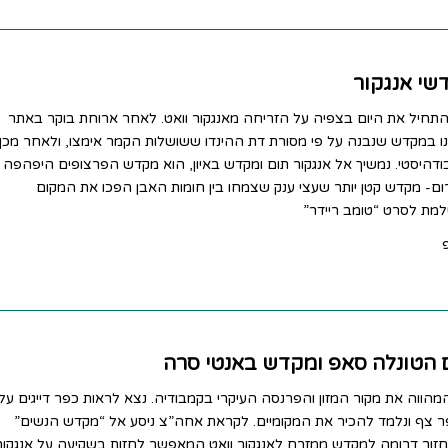
התחיל את היום בצפיה על הזריחה מאנגקור וואט. לאחר ארוחת בוקר באתר
נו במקדש שנבנה על פי מסורת דת ההינדו ששושלות הקמר אימצו, ולאחר מכן
דהיסטי. נמשיך אל אנגקור תום ומקדש באיון, הוא מקדש הפרצופים היפהפה
ם- מקדש קטן יותר שעצי ענק שצמחו בין חומות האבן הפכו את המקום
מת לסרט “טומב ריידר”
מהווה את מקור המזון והפרנסה העיקרי בקמבודיה. נצא לראות כפר דייגים על
ר צף ונלמד להכיר את המקומיים. לקראת אחה”צ ניסע אל “מקדש הנשים”
נחזור דרומה למקדש ממזרח לאנגקור וואט המאפשר לחזות בשקיעה על אנגקור