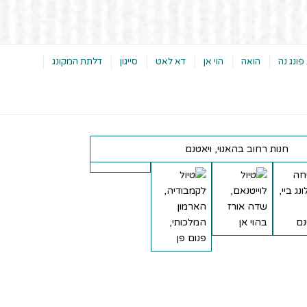
פונג נה
הואה
הוי אן
דא לאט
סייגון
דלתת המקונג