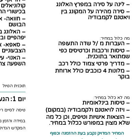
– לינה על סירה במפרץ האלונג
קולוניאלי
– סירה מהירה על המקונג בין
בכישורי הח
ויאטנם לקמבודיה
– חוואה- א
הבושם
– האלונג ב
יפהפיים וב
מה כלול במחיר:
– העברות מ /ל שדה התעופה
– סאפא- אי
– טיסות ורכבות וכרטיסים כפי
הצבעוניים 
שמתואר בתוכנית.
– האנוי- ע
– מדריך פרטי צמוד כולל רכב
השפעה צרפ
– מלונות 4 כוכבים כולל ארוחת
בוקר
תוכנית הטיול
מה לא כלול במחיר:
יום 1: הגעה לסיים ריפ
– טיסות בינלאומיות
– ויזה לויאטנם ולקמבודיה (במקום)
טיסה לסיים רי
– הוצאות אישיות וטיפים, וכן כל מה
במידה והזמן 
שלא מצוין במפורש ככלול במחיר.
המקדש הגדול ב
המחיר המדויק נקבע בעת ההזמנה וכפוף