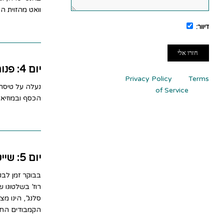
וואט מהזוית ה
דיוור:
This site is protected by reCAPTCHA
יום 4: פנום פן
and the Google
Privacy Policy
and
Terms
נעלה על טיסת 
of Service
apply.
הכסף ובמוזיאו
יום 5: שייט על המקונג אל ויאטנם
רוז’ בשלטונו 
סלנג”, הינו 
הקמבודים החיי