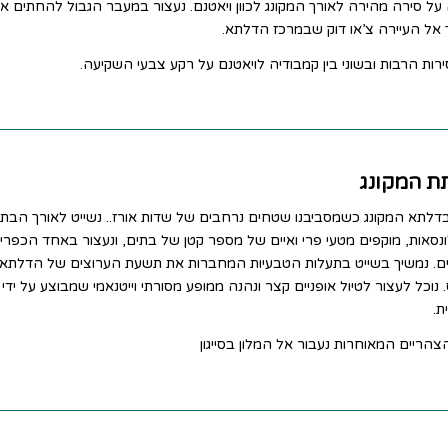
ל סירה מהירה לאורך המקונג לכוון ויאטנם. נעצור במעבר הגבול להחתים א
יך אל העיירה צ’או דוק שבמרכז הדלתא.
ירות הרבות ובשוני בין קמבודיה לויאטנם על רקע צבעי השקיעה.
דלתא המקונג כשמסביבנו שטחים נרחבים של שדות אורז.. נשייט לאורך הבתי
ונסאות, מוקפים מטעי פרי ואיים של מספר קטן של בתים, ונעצור באחד הכפרי
ם. נמשיך בשייט בתעלות הטבעיות המחברות את תשעת הערוצים של הדלתא
. נוכל לעצור לטיול אופניים קצר ונהנה ממופע מסורתי וייטנאמי שמבוצע על ידי
ת.
הריים המאוחרות נעבור אל המלון בסייגון