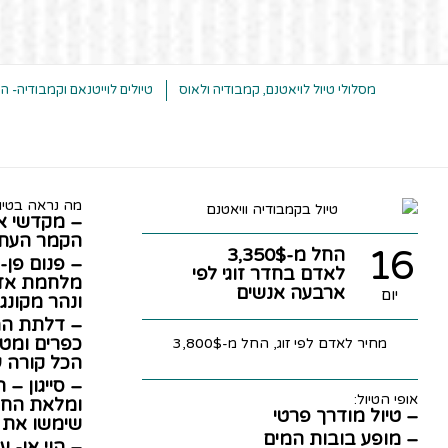
מסלולי טיול לויאטנם, קמבודיה ולאוס
טיולים לוייטנאם וקמבודיה- 
מה נראה בטיו
– מקדשי אנ
הקמר העתי
16
החל מ-3,350$
– פנום פן-
לאדם בחדר זוגי לפי
מלחמת אזרח
ארבעה אנשים
יום
ונהר מקונג
– דלתת המ
כפרים ומטע
מחיר לאדם לפי זוג, החל מ-3,800$
הכל קורה 
– סייגון – 
אופי הטיול:
ומלאת החיי
– טיול מודרך פרטי
שימשו את ל
– מופע בובות המים
– הוי אן- ע