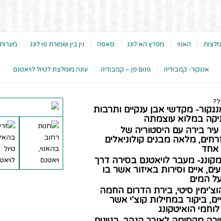
המלצות
האנוי
מפרץ הא לונג
סאפה
נין בין ושמורת פו לונג
מערות 
אנגקור- קמבודיה
פנום פן – קמבודיה
עונה מומלצת לטיול לויאטנם
ל?
גקור- מקדשי אבן ענקיים ותרבות
קה במלוא עוצמתה
 עיר בירה עם היסטוריה של
ים, מלאה מבנים קולוניאלים
 אחד
קונג- מעבר לויאטנם בסירה דרך
ים, איים וסירות באיזור אשר בו
על המים
הוצ’ימין סיטי, בירת הדרום החמה
ם, ביקור במחילות קוצ’י אשר
וחמי הואיטקונג
יירה מקסימה לאורך הנהר, בניינים