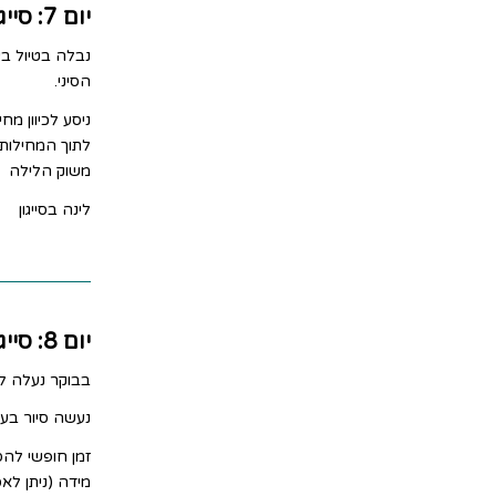
יום 7: סייגון
נבלה בטיול ב
הסיני.
ניסע לכיוון מח
לתוך המחילות,
משוק הלילה
לינה בסייגון
יום 8: סייגון להוי אן
בבוקר נעלה לט
נעשה סיור בעי
זמן חופשי להס
מידה (ניתן לאס