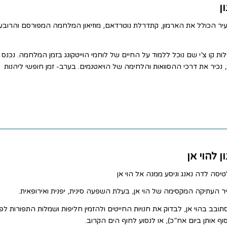
עיר הכולל את הארמון, קתדרלת נוטרדאם, מוזיאון המלחמה המפורסם והרובע
ילות קו צ’י שם נוכל ללמוד על החיים של לוחמי הוייטקונג בזמן המלחמה. נכנס
 נכיר את דרכי ההסוואות והלחימה של הויאטנמים. בערב- זמן חופשי ליהנות
יסה לדה נאנג וניסע ממנה אל הוי אן
ר העתיקה המקסימה של הוי אן, בעלת השפעה סינית, יפנית ואירופאית.
תובב בהוי אן, לבדוק את חנויות החייטים ולהזמין חליפות ושמלות התפורות לפי
וף אותן ביום אח”כ), או לנסוע לחוף הים הקרוב.