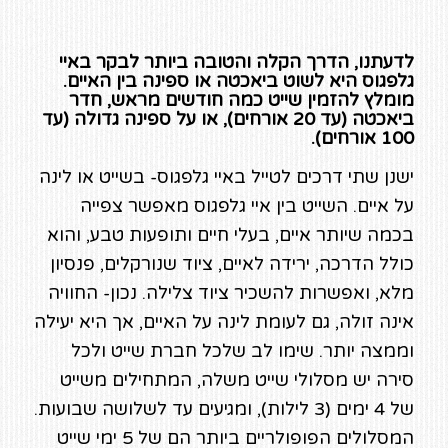
לדעתנו, הדרך הקלה והטובה ביותר לבקר באיי
גלפגוס היא לשוט ביאכטה או ספינה בין האיים.
מומלץ להזמין שייט כמה חודשים מראש, חדר
ביאכטה (עד 20 אורחים), או על ספינה גדולה (עד
100 אורחים).
ישנן שתי דרכים לטייל באיי גלפגוס- בשייט או לינה
על איים. השייט בין איי גלפגוס מאפשר צפייה
בכמה שיותר איים, בעלי חיים ותופעות טבע, והוא
כולל הדרכה, ירידה לאיים, ציוד שנורקלים, פנסיון
מלא, ואפשרות להשכיר ציוד צלילה. נכון- החוויה
אינה זולה, גם לעומת לינה על האיים, אך היא יעילה
וממצה יותר. שימו לב שלכל חברת שייט ולכל
סירה יש מסלולי שייט משלה, המתחילים משייט
של 4 ימים (3 לילות), ומגיעים עד לשלושה שבועות.
המסלולים הפופולריים ביותר הם של 5 ימי שייט