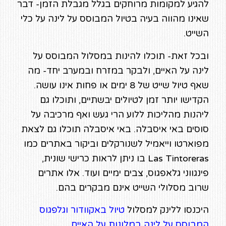
להגיע למקומות מרוחקים בגלל מגבלת הזמן- דבר
שאינו מהווה בעיה בטיול המבוסס על לינה על כלי
השייט.
ובכל זאת- תוכלו להינות במסלול המבוסס על
לינה על האיים, ולבקר במזרח ובמערב יחד- מה
שאף טיול שייט של 8 ימים או פחות אינו עושה.
הקדישו יותר זמן לטיולים יבשתיים, ותוכלו גם
ליהנות מהליכות ללוע הרי געש ואף מרכיבה על
סוסים באי איסבלה. באי איסבלה תוכלו גם לצאת
מפוארטו וייאמיל לשנורקלים וביקור באתרים כמו
Las Tintoreras בו ניתן לראות כרישי שונית,
פינגווני גלאפגוס, צבים ימיים ועוד. אלו אתרים
שרוב מסלולי השייט אינם מבקרים בהם.
היכנסו ללינק למסלול
טיול באקוודור וגלפגוס
המבוסס על לינה במלונות על האיים