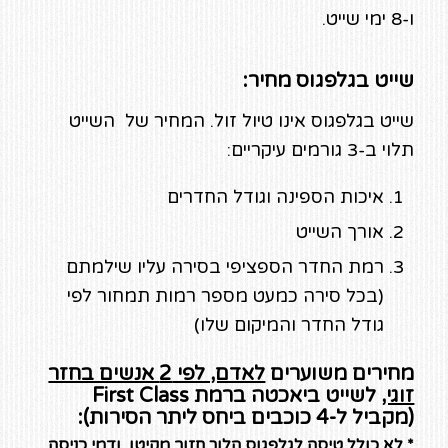
ו-8 ימי שייט.
שייט בגלפגוס מחיר:
שייט בגלפגוס אינו טיול זול. המחיר של השייט
תלוי ב-3 גורמים עיקריים:
איכות הספינה וגודל החדרים
אורך השייט
רמת החדר הספציפי בסירה עליו שילמתם
(בכל סירה כמעט מספר רמות תמחור לפי
גודל החדר והמיקום שלו)
מחירים משוערים
לאדם, לפי 2 אנשים בחזר
זוגי,
לשייט ביאכטה ברמת First Class
(מקביל ל-4 כוכבים ביחס ליתר הסירות):
*
לא כולל טיסה
לגלפגוס הלוך חזור מקיטו, ודמי כניסה