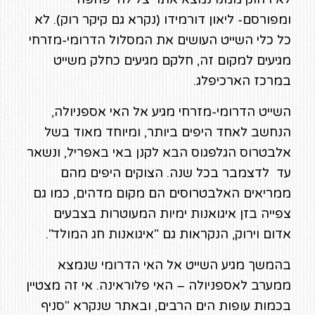
ומפורסם- ליאון דורמידו (נקרא גם קיקר רוק). לא
כל כלי השייט העושים את המסלול הדרומי-מזרחי
מגיעים למקום זה, חלקם מגיעים כחלק משייט
במרכז הארכיפלג.
השייט הדרומי-מזרחי מגיע אל האי אספניולה,
הנחשב לאחד היפים ביותר, ומיוחד מאוד בשל
אלבטרוס הגלפגוס הבא לקנן באי באפריל, ונשאר
עד לדצמבר בכל שנה. הצוקים היפים מהם
ממריאים האלבטרוסים הם מקום מדהים, כמו גם
צפייה בזן איגואנות ימיות המעוטרות בצבעים
אדום וירוק, הנקראות גם "איגואנות חג המולד".
בהמשך מגיע השייט אל האי הדרומי שנמצא
ממערב לאספניולה – האי פלוראינה. אי זה מצטיין
בכמות עופות הים הרבים, ובאתר שנקרא "סניף