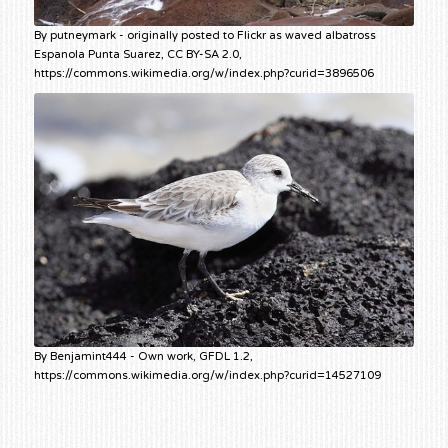
By putneymark - originally posted to Flickr as waved albatross
Espanola Punta Suarez, CC BY-SA 2.0,
https://commons.wikimedia.org/w/index.php?curid=3896506
By Benjamint444 - Own work, GFDL 1.2,
https://commons.wikimedia.org/w/index.php?curid=14527109