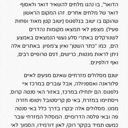
הדואר", בו נהגו מלחים להשאיר דואר ולאסוף
דואר של מלחים אחרים. זהו המקום הראשון
שהוקם בו ישוב בגלפגוס (ישוב קטן מאוד ופחות
פעיל). מצפון לאי תמצאו מקומות נהדרים
לשנורקלים באתרי סלע געשי הנמצאים באמצע
הים, כמו "כתר השטן" ואיון צ'מפיון. באתרים אלה
ניתן לראות מנטות, כרישים, דגים טרופיים רבים,
ואף דולפינים.
ישנם מסלולים מזרחיים שאינם מגיעים לאיים
פלוראנה ואספניולה, אבל עוברים במרכז איי
גלפגוס. הם יתחילו במרכז, באזור האי סנטה קרוס,
וייסתיימו במזרח, באי סן קריסטובל ויטוסו חזרה
ממנו. מסלולים אלה יבקרו בדרך כלל באי סנטה
פה ובאי פלסה הדרומיים. המסלול המזרחי עובר
כמעט תמיד בקיקר רוק/ לאון דורמידו, הסמוך לאי