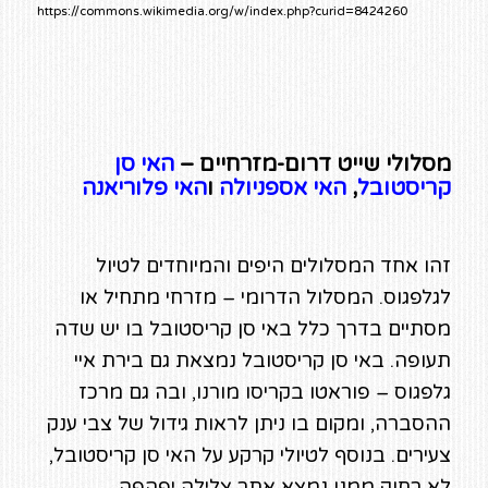
https://commons.wikimedia.org/w/index.php?curid=8424260
מסלולי שייט דרום-מזרחיים –
האי סן
קריסטובל
,
האי אספניולה
ו
האי פלוריאנה
זהו אחד המסלולים היפים והמיוחדים לטיול
לגלפגוס. המסלול הדרומי – מזרחי מתחיל או
מסתיים בדרך כלל באי סן קריסטובל בו יש שדה
תעופה. באי סן קריסטובל נמצאת גם בירת איי
גלפגוס – פוראטו בקריסו מורנו, ובה גם מרכז
ההסברה, ומקום בו ניתן לראות גידול של צבי ענק
צעירים. בנוסף לטיולי קרקע על האי סן קריסטובל,
לא רחוק ממנו נמצא אתר צלילה יפהפה