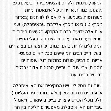
המעוף, פינגווין גלפגוס (הצפוני ביותר בעולם), נצי
גלפגוס, כמויות אדירות של איגואנות ימיות
משתזפות בשמש, ואולי אפילו לוויתנים (באזור
מפרץ טוגוס או מפרץ אליזבת שבאיסבלה). שני
איים אלה ידועים בזכות הקרקע הגעשית היחודית
שהשפיעה מאוד על סוגי הצמחיה ובעלי החיים
המסוגלים לחיות בהם. כמובן שתצפו גם בציפורים
ובעלי חיים רבים המופיעים בכל האיים כמעט-
אריות ים רבים, סולות כחולות רגל ועופות ים
נוספים, צבי ענק יבשתיים, סרטנים אדומי רגלים,
כרישים רבים ועוד.
ישנם גם מסלולי שייט המקיפים את האי איסבלה
או עוברים מדרום לאי (שלא כמו במפה העליונה).
חלק מכלי השייט עוצרים ביישוב פוארטו וייאמיל
שבדרום האי איסבלה, מאפשרים הליכה בין הרי