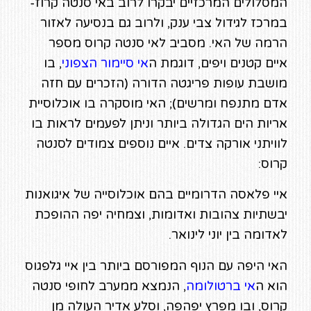
המסלולים המרכזיים יבקרו לרוב באי סנטה קרוז-
במרכז לגידול צבי ענק, ולרוב גם בנסיעה לאזור
הרמה של האי. מסביב לאי סנטה קרוס מספר
איים קטנים ויפים, דוגמת ה
אי סיימור הצפוני
, בו
מושבת עופות פריגטה הדורה (הזכרים עם חזה
אדם מתנפח ומרשים); האי מוסקרה בו אוכלוסיית
אריות הים הגדולה ביותר וניתן לפעמים לראות בו
לוויתני אורקה צדים. איים נוספים צמודים לסנטה
קרוס:
איי פלאסה הדרומיים בהם אוכלוסייה של איגואנות
יבשתיות צהובות ואדומות, וצמחיה יפה ההופכת
לאדומה בין יוני לינואר.
האי היפה עם הנוף המפורסם ביותר בין איי גלפגוס
הוא ה
אי ברטולומה
, הנמצא ממערב לחופי סנטה
קרוס, ובו מפרץ יפהפה, וסלע אדיר העולה מן