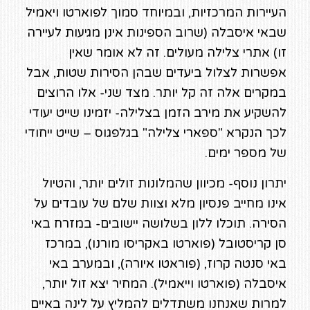
העיירות המרכזיות, ובמיוחד סמוך לפוארטו ויאמיל
שבאי איסבלה (שרוב הספינות אינן מגיעות לעיירה
זו) אתרי צלילה מעולים. זה לא אומר שאין
אפשרות לצלול ביעדים שבהן הסירות שטות, אבל
במקרים אלה זה קל יותר. מצד שני- אלו הרוצים
להשקיע את מירב הזמן בצלילה- יזמינו שייט יעודי
לכך הנקרא "ספארי צלילה" בגלפגוס – שייט ייחודי
של מספר ימים.
יתרון נוסף- מכיוון שהמלונות זולים יותר, והטיול
אינו מחייב פנסיון מלא וצוות שלם של עובדים על
הסירה. תוכלו ללון בשלושה יישובים- במזרח באי
סן קריסטובל (פוארטו באקריסו מורנו), במרכז
באי סנטה קרוז, (פוראטו איורה), ובמערב באי
איסבלה (פוארטו וייאמיל). המחיר יצא זול יותר,
למרות שאנחנו משתדלים להמליץ על לינה באיים