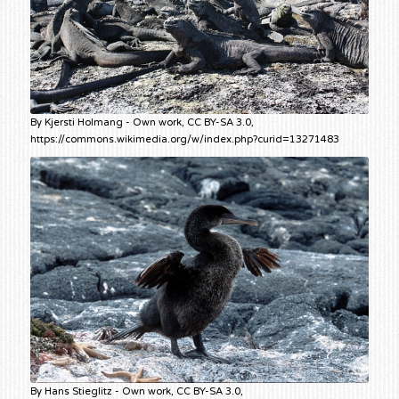
By Kjersti Holmang - Own work, CC BY-SA 3.0,
https://commons.wikimedia.org/w/index.php?curid=13271483
By Hans Stieglitz - Own work, CC BY-SA 3.0,