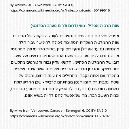
By Wolves201 - Own work, CC BY-SA 4.0,
https://commons.wikimedia.org/w/index.php?curid=60499646
עונת הרביה אפריל- מאי (דרום ודרום מערב הסרנגטי)
אפריל מאי הם החודשים הנחשבים לעונה השקטה של התיירים.
עונת ההמלטות העקרית הסתיימה (יכולה להימשך עבור חלק
מהמינים גם עד אפריל) והעדרים עדיין באזור הדרומי של הסרנגטי
אך הם זזים לכיוון מערב בחפשם אחר שטחים חדשים של עשב.
רובן של ההמלטות הסתיימו, הדשא עדיין גבוה והטורפים מתקשים
יותר בטרף. זהו זמן הרביה- הזכרים של הגנו אשר אינם נשארים
בהכרח עם אותה נקבה, מתחילים את עונת היחום, ורבים על
שטח ונקבות. זה הזמן הנכון מבחינתם לרבייה- שכן ההריון לוקח
כשמונה חודשים (בדיוק כדי להספיק לחזור חזרה ממסע הנדידה),
וכמות העשב רבה, מה שמאפשר להם להיות בשיא אונם.
By Mike from Vancouver, Canada - Serengeti 6, CC BY-SA 2.0,
https://commons.wikimedia.org/w/index.php?curid=89329207