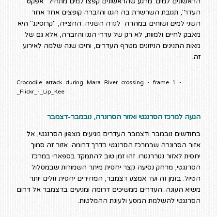
הראשונים למים. מרגע שהראשונים קפצו למים מתחיל "אפקט
העדר", תגובת השרשרת בה הגנו והזברה קופצים אחד אחר
השני למים ושוחים במהרה לגדה השניה. החצייה, "קרוסינג" היא
מאבק לחיים ולמוות, לא רק של עדרי הגנו והזברה, אלא גם של
מאות התנינים הניזונים מטרף העדרים, וחיכו שנה שלמה לאירוע
זה.
Crocodile_attack_during_Mara_River_crossing_-_frame_1_-
_Flickr_-_Lip_Kee
הגעה למרכז הסרנגטי ואזור הסרונרה, נובמבר-דצמבר
בחודשים נובמבר ודצמבר העדרים מגיעים מצפון הסרנגטי, אל
אזור הסרונרה שבמרכז הסרנגטי בדרך דרומה. אזור זה סמוך
יחסית לאזור נגוררנגורו. זהו זמן טוב להתמקד בספארי במרכז
הסרנגטי, מרחק נסיעה קצר יחסית מיתר השמורות שבמסלול
הטיול. בזמן זה ועד אמצע דצמבר, המחירים יחסית זולים יותר
משיא העונה. העדרים ממשיכים דרומה ומגיעים בדצמבר אל דרום
הסרנגטי להשלמת המסע ולעונת ההמלטות.