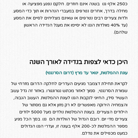
כ250 אלף גנו בשנה אינם חוזרים. חלקם נפגע מפציעה או
מחלה בדרך, אחרים נטרפים במעברי הנהרות או תוך כדי המסע.
ולדות צעירים רבים נטרפים או שאינם מצליחים לסיים את המסע
(עד 40% מוולדות הגנו לא יסיימו את מעגל הנדידה הראשון
שלהם).
היכן כדאי לצפות בנדידה לאורך השנה
עונת ההמלטות, ינואר עד מרץ (דרום הסרנגטי)
לקראת תחילת דצמבר מגיעים העדרים לחלקה הדרום מזרחי של
שמורת הסרנגטי, סמוך לאזור מכתש נגורונגורו. באזור זה גדל עשב
העשיר סידן, החיוני לנקבות הגנו לעונת ההמלטות. העשב הגבוה,
והצמחיה הירוקה מאפשרים לא רק מזון אלא גם מסתור של
הילודים הצעירים. בעונת ההמלטות נולדים מעל 5000 ילודים
צעירים מדי יום. רובם הגדול של הוולדות הם גנו. בסך הכל מגיע
מספר ההמלטות לכ-200 אלף בעונה זו, ועדרי הגנו הגדולים
כמעט מכפילים את גודלם.