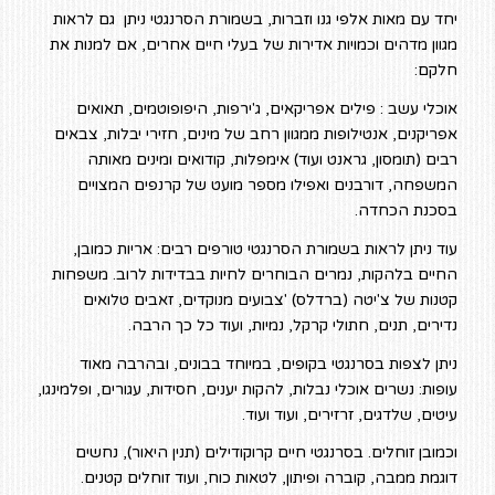
יחד עם מאות אלפי גנו וזברות, בשמורת הסרנגטי ניתן גם לראות
מגוון מדהים וכמויות אדירות של בעלי חיים אחרים, אם למנות את
חלקם:
אוכלי עשב : פילים אפריקאים, ג'ירפות, היפופוטמים, תאואים
אפריקנים, אנטילופות ממגוון רחב של מינים, חזירי יבלות, צבאים
רבים (תומסון, גראנט ועוד) אימפלות, קודואים ומינים מאותה
המשפחה, דורבנים ואפילו מספר מועט של קרנפים המצויים
בסכנת הכחדה.
עוד ניתן לראות בשמורת הסרנגטי טורפים רבים: אריות כמובן,
החיים בלהקות, נמרים הבוחרים לחיות בבדידות לרוב. משפחות
קטנות של צ'יטה (ברדלס) 'צבועים מנוקדים, זאבים טלואים
נדירים, תנים, חתולי קרקל, נמיות, ועוד כל כך הרבה.
ניתן לצפות בסרנגטי בקופים, במיוחד בבונים, ובהרבה מאוד
עופות: נשרים אוכלי נבלות, להקות יענים, חסידות, עגורים, ופלמינגו,
עיטים, שלדגים, זרזירים, ועוד ועוד.
וכמובן זוחלים. בסרנגטי חיים קרוקודילים (תנין היאור), נחשים
דוגמת ממבה, קוברה ופיתון, לטאות כוח, ועוד זוחלים קטנים.