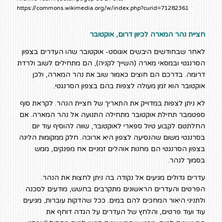
https://commons.wikimedia.org/w/index.php?curid=71282361
חציית נהר המארה לכיוון דרום, אוקטובר
לאחר שבחודשים היבשים אוגוסט- אוקטובר שהו העדרים בצפון
הסרנגטי ובמסאי מארה (השייך לקניה), הם מתחילים לשוב ולרדת
דרומה. בדרכם הם חוצים כאמור שוב את נהר המארה, ולכן
אוקטובר הוא זמן מעולה לצפות בהם בצפון הסרנגטי.
לא ניתן לצפות במדוייק את התאריך של חציית הנהר. לקראת סוף
ספטמבר תחילת אוקטובר מתחילה התנועה אל נהר המארה. אם
החלתטם לקבוע טיול ספארי לאוקטובר, שווה להוסיף עוד יום
בסרנגטי משום שהנסיעה לצפון היא ארוכה. חלק ממקומות הלינה
בצפון הסרנגטי הם מחנות אוהלים זמניים אח מפנקים, ממש
בסמוך לנהר.
עדרים גדולים מגיעים אל נקודה בה ניתן לחצות את הנהר.
הפרטים והעדרים הראשונים מתקרבים בחשש, מודעים לסכנה
ולתניני היאור המחכים להם במים. ככל שהדקות עוברות, מגיעים
עוד ועוד פרטים, והלחץ של העדרים על הגדה דוחף את