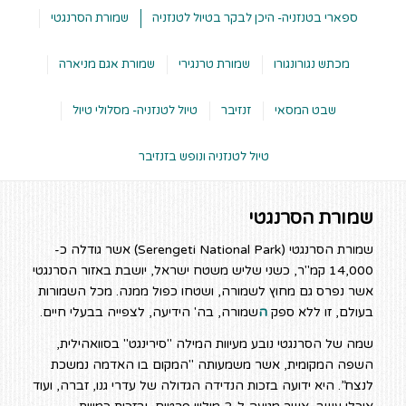
ספארי בטנזניה- היכן לבקר בטיול לטנזניה
שמורת הסרנגטי
מכתש נגורונגורו
שמורת טרנגירי
שמורת אגם מניארה
שבט המסאי
זנזיבר
טיול לטנזניה- מסלולי טיול
טיול לטנזניה ונופש בזנזיבר
שמורת הסרנגטי
שמורת הסרנגטי (Serengeti National Park) אשר גודלה כ-
14,000 קמ"ר, כשני שליש משטח ישראל, יושבת באזור הסרנגטי
אשר נפרס גם מחוץ לשמורה, ושטחו כפול ממנה. מכל השמורות
בעולם, זו ללא ספק
ה
שמורה, בה' הידיעה, לצפייה בבעלי חיים.
שמה של הסרנגטי נובע מעיוות המילה "סירינגט" בסוואהילית,
השפה המקומית, אשר משמעותה "המקום בו האדמה נמשכת
לנצח”. היא ידועה בזכות הנדידה הגדולה של עדרי גנו, זברה, ועוד