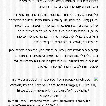
דרומה היא המשמעותית והיפה ביותר לצפייה, בשל מיעוט
הנקודות והמעברים הצפופים בדרך דרומה.
כל מעבר של נהר, אם זה הגרומטי במרכז-מערב, או המארה
בצפון (לשני הכיוונים), מושך אליו טורפים רבים, ובמיוחד מספר רב
של קרוקודלים השורצים בנהר. גם אריות רבים מחכים לשעת
כושר, ושמחים על כמות בעלי החיים העוברים בצפיפות כה
גדולה. ניתן גם לראות בסמוך לנהרות גם טורפים אחרים כמו
צבועים ועוד, ואפילו היפופוטמים בתוך מיי הנהר.
עם חציית המארה לכיוון צפון, העדרים הגיעו אל מחוז חפצם. כאן
הם יכולים ליהנות משדות מרעה ועשב אינסופיים. הם צוברים
אנרגיה ואוכל להמשך, ושוהים בנקודה הצפונית כחודשיים, עד
שמגיע הזמן לשוב דרומה לקראת ההמלטות.
By Matt Scobel - Imported from 500px (archived version) by the
Archive Team. (detail page), CC BY 3.0,