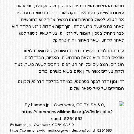
מראה ההמלטה הוא מרהיב. הגנו הרך שהרגע נולד, מוציא את
עצמו מהשיליה, בעוד אימו מנקה אותו. החיים בסוואנה מכריכים
את הטבע לפעול במהירות והגנו הצעיר צריך לנוע בחופשיות
לאחר כחצי שעה מרגע לידתו. תוך דקות אחדות מרגע הלידה הוא
כבר מתחיל בניסיון לעמוד על רגליו. גנו צעיר שאינו מסוגל לנוע
לאחר לידתו, יושאר מאחור ויהיה טרף קל.
עונת ההמלטות מעניינת במיוחד משום שהיא מושכת לאזור
טורפים רבים והיא מלאת התרחשות- האריות, הברדלסים,
הנמרים, הצבועים וכל יתר הטורפים, מחכים לשעת כושר, לצוד
ולדות צעירים אשר עדיין אינם בשיא כושרם וכוחם.
זהו זמן נהדר לבקר בסרנגטי, במיוחד בחלקה הדרומי. ולכן גם
המחירים של טיול ספארי עולים.
By hamon jp - Own work, CC BY-SA 3.0,
https://commons.wikimedia.org/w/index.php?curid=8264683