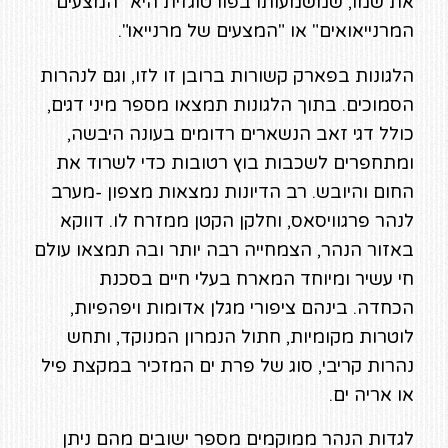
את שמו, שמשמעותו בפורטוגזית היא "המצעים
המרנייאואים" או "המצעים של מרנייאו".
הלגונות בפארק קשורות ברובן זו לזו, וגם לנהרות
הסמוכים. בתוך הלגונות תמצאו מספר מיני דגים,
כולל דגי זאב הנשארים רדומים בעונה היבשה,
ומתחפרים לשכבות בוץ רטובות כדי לשרוד את
החום והיובש. רב הדיונות נמצאות מצפון -מערב
לנהר פרגוויסאס, וחלקן הקטן ממזרח לו. דווקא
באזור הנהר, הצמחייה רבה יותר ובה תמצאו עולם
חי עשיר ומיוחד המארח בעלי חיים בסכנת
הכחדה. בינהם ציפורי מגלן אדומות ויפהפיות,
לוטרות מקומיות, חתול הנמרון המנוקד, ותחש
נהרות קריבי, סוג של פרת ים המזכיר במקצת פיל
או אריה ים.
לגדות הנהר ממוקמים מספר ישובים מהם ניתן