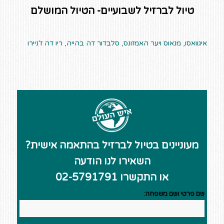
טיול לברזיל לשבועיים- הטיול המושלם
איגוואסו, מנאוס ויער האמזונס, סלבדור דה בהייה, ריו דה ז’ניירו
מעוניינים בטיול לברזיל בהתאמה אישית?
השאירו לנו הודעה
או התקשרו 02-5791791
שם פרטי ושם משפחה: