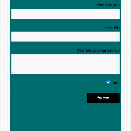
כתובת אימייל:
טלפון נייד:
הערות (תאריכים, משך טיול):
דיוור:
This site is protected by reCAPTCHA and the Google
Privacy Policy
and
Terms of Service
apply.