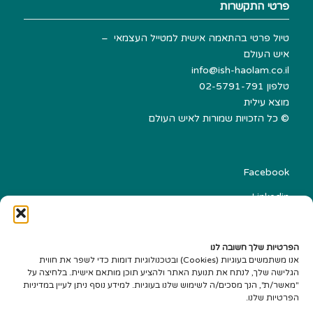
פרטי התקשרות
טיול פרטי בהתאמה אישית למטייל העצמאי –
איש העולם
info@ish-haolam.co.il
טלפון
02-5791-791
מוצא עילית
©
כל הזכויות שמורות לאיש העולם
Facebook
Linkedin
הצהרת נגישות
עיצוב אתרים Best-SEO
הפרטיות שלך חשובה לנו
אנו משתמשים בעוגיות (Cookies) ובטכנולוגיות דומות כדי לשפר את חווית
הגלישה שלך, לנתח את תנועת האתר ולהציע תוכן מותאם אישית. בלחיצה על
"מאשר/ת", הנך מסכים/ה לשימוש שלנו בעוגיות. למידע נוסף ניתן לעיין במדיניות
הפרטיות שלנו.