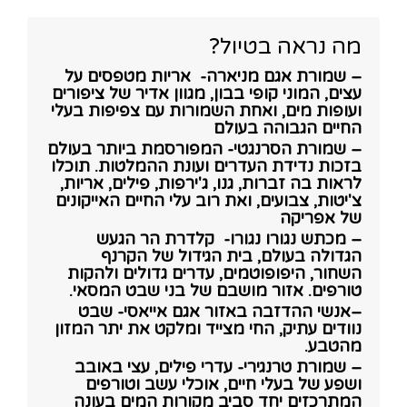
מה נראה בטיול?
– שמורת אגם מניארה- אריות מטפסים על
עצים, המוני קופי בבון, מגוון אדיר של ציפורים
ועופות מים, ואחת השמורות עם צפיפות בעלי
החיים הגבוהה בעולם
– שמורת הסרנגטי- המפורסמת ביותר בעולם
בזכות נדידת העדרים ועונת ההמלטות. תוכלו
לראות בה זברות, גנו, ג'ירפות, פילים, אריות,
צ'יטות, צבועים, ואת רוב עלי החיים האייקונים
של אפריקה
– מכתש נגורו נגורו- קלדרת הר הגעש
הגדולה בעולם, בית הגידול של הקרנף
השחור, היפופוטמים, עדרים גדולים ולהקות
טורפים. אזור מושבם של בני שבט המסאי.
–אנשי ההדזבה באזור אגם אייאסי- שבט
נוודים עתיק, החי מצייד ומלקט את יתר המזון
מהטבע.
– שמורת טרנגירי- עדרי פילים, עצי באובב
ושפע של בעלי חיים, אוכלי עשב וטורפים
המתרכזים יחד סביב מקורות המים בעונה