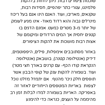
שוכנות ציפורים רבות. ניתן לחזות בלהקות
פלמינגו, עגורי כתר יפהפיים, חסידות רבות,
שקנאים, מאריבו, ועוד. האגם הינו אגם בעל ריכוז
מינרלים גבוה והוא רדוד מאוד- אינו מגיע לעומק
של יותר מ-3 מטרים כמעט. אמנם הדגים בו
קטנים יחסית אך המים הרדודים ומיקומם של
אצות רבות מושכות את להקות הציפורים.
באזור מסתובבים אימפלות, פילים, היפפוטמים,
דידיק (אנטילופה קטנה), בושבאק (אנטילופה
הנקראת קודו הכף- עם קרנים באורך חצי מטר)
ועוד. בשמורה להקות ענק של קופי הבבון אשר
תופסים חלק ניכר מהנוף. אם יתמזל מזלנו נוכל
לצפות באריות המטפסים הייחודיים לאזור זה
באפריקה. האריות בשמורה למדו לבלות זמן רב
מהיממה על העצים, כנראה כדי להימנע