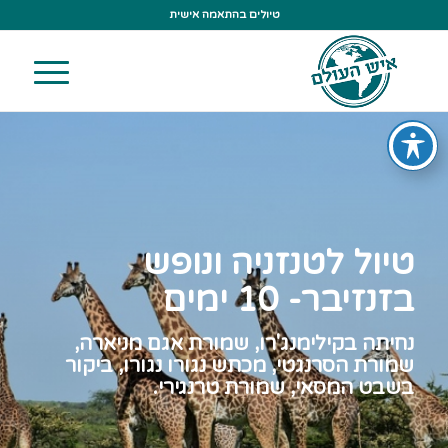
טיולים בהתאמה אישית
טיול לטנזניה ונופש
בזנזיבר- 10 ימים
נחיתה בקילימנג'רו, שמורת אגם מניארה,
שמורת הסרנגטי, מכתש נגורו נגורו, ביקור
בשבט המסאי, שמורת טרנגירי.