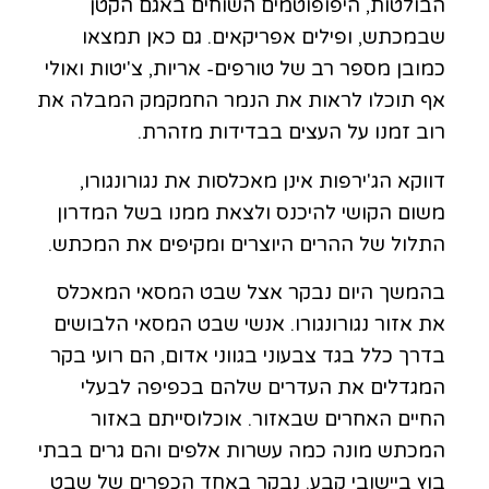
הבולטות, היפופוטמים השוחים באגם הקטן
שבמכתש, ופילים אפריקאים. גם כאן תמצאו
כמובן מספר רב של טורפים- אריות, צ'יטות ואולי
אף תוכלו לראות את הנמר החמקמק המבלה את
רוב זמנו על העצים בבדידות מזהרת.
דווקא הג'ירפות אינן מאכלסות את נגורונגורו,
משום הקושי להיכנס ולצאת ממנו בשל המדרון
התלול של ההרים היוצרים ומקיפים את המכתש.
בהמשך היום נבקר אצל שבט המסאי המאכלס
את אזור נגורונגורו. אנשי שבט המסאי הלבושים
בדרך כלל בגד צבעוני בגווני אדום, הם רועי בקר
המגדלים את העדרים שלהם בכפיפה לבעלי
החיים האחרים שבאזור. אוכלוסייתם באזור
המכתש מונה כמה עשרות אלפים והם גרים בבתי
בוץ ביישובי קבע. נבקר באחד הכפרים של שבט