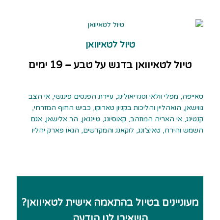
טיול לטאיוואן
טיול לטאיוואן בדגש על טבע – 19 ימים
טאייפה, מפלי וולאי וסנדיאולינג, עיירת הפנסים פינגשי, אי הצב
גווישאן, הואהליין והליכות בקניון טארוקו, כביש החוף המזרחי,
קנטינג, אי האריה המוזהב, קאוסיונג, טייננאן, הר אלישאן, אגם
השמש והירח, טאיצ’ונג, לוקאנג והמקדשים, הגאו פארק יהליו
מעוניינים בטיול בהתאמה אישית לטאיוואן?
השאירו לנו הודעה