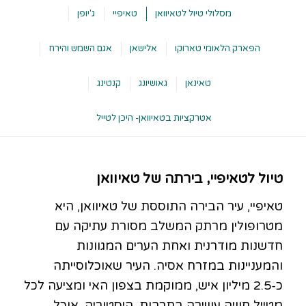
מסלולי טיול לטאיוואן
טאיפיי
ג'יופן
הפארק הלאומי טארוקו
אלישאן
אגם השמש והירח
טאינאן
גאושיונג
קנטינג
אטרקציות בטאיוואן- היכן לטייל
טיול לטאיפיי, בירתה של טאיוואן
טאיפיי, עיר הבירה התוססת של טאיוואן, היא
מטרופולין מרתק המשלב מסורת עתיקה עם
חדשנות מודרנית ואחת הערים המגוונות
והמעניינות במזרח אסיה. העיר שאוכלוסייתה
כ-2.5 מיליון איש, ממוקמת בצפון האי ומציעה לכל
מטייל חוויה עשירה בתרבות, היסטוריה, אוכל