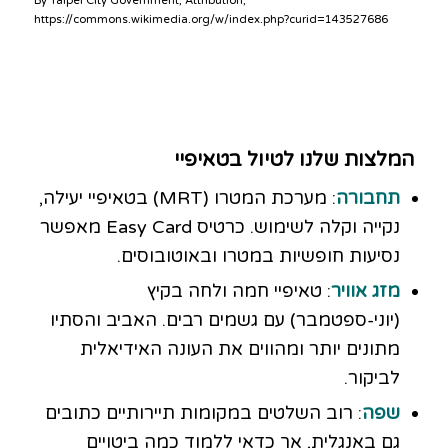
By Taipei City Government, Attribution,
https://commons.wikimedia.org/w/index.php?curid=143527686
המלצות שלנו לטיול בטאיפיי
תחבורה
: מערכת המטרו (MRT) בטאיפיי יעילה,
נקייה וקלה לשימוש. כרטיס Easy Card מאפשר
נסיעות חופשיות במטרו ובאוטובוסים.
מזג אוויר
: טאיפיי חמה ולחה בקיץ
(יוני-ספטמבר) עם גשמים רבים. האביב והסתיו
מתונים יותר ומהווים את העונה האידיאלית
לביקור.
שפה
: רוב השלטים במקומות תיירותיים כתובים
גם באנגלית, אך כדאי ללמוד כמה ביטויים