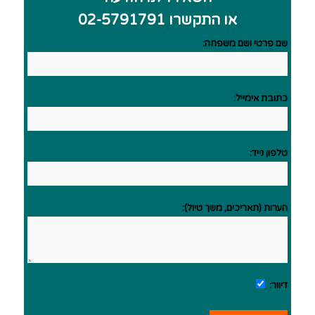
או התקשרו 02-5791791
שם פרטי ושם משפחה:
כתובת אימייל:
טלפון נייד:
הערות (תאריכים, משך טיול):
דיוור: