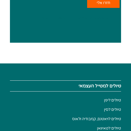
This site is protected by reCAPTCHA and the Google
Privacy Policy
and
Terms of Service
apply.
טיולים למטייל העצמאי
טיולים ליפן
טיולים לסין
טיולים לויאטנם, קמבודיה ולאוס
טיולים לטאיוואן