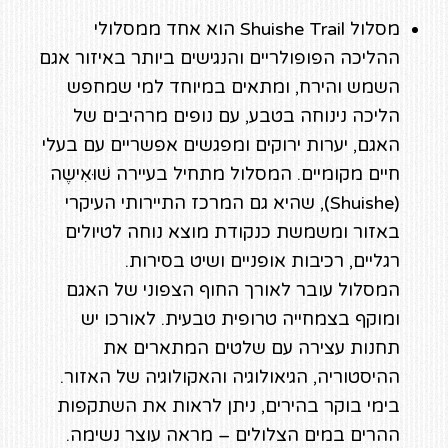
מסלול Shuishe Trail הוא אחד ממסלולי
ההליכה הפופולריים והנגישים ביותר באיזור אגם
השמש והירח, ומתאים במיוחד למי שמחפש
הליכה נינוחה בטבע, עם נופים מרהיבים של
האגם, יערות ירוקים ומפגשים אפשריים עם בעלי
חיים מקומיים. המסלול מתחיל בעיירה שׁוּאִישֶה
(Shuishe), שהיא גם המרכז התיירותי העיקרי
באזור ומשמשת כנקודת מוצא נוחה לטיולים
רגליים, רכיבות אופניים ושיט בסירות.
המסלול עובר לאורך החוף הצפוני של האגם
ומוקף בצמחייה טרופית טבעית. לאורכו יש
תחנות עצירה עם שלטים המתארים את
ההיסטוריה, הגיאולוגיה והאקולוגיה של האזור.
בימי בוקר בהירים, ניתן לראות את השתקפות
ההרים במים הצלולים – מראה עוצר נשימה.