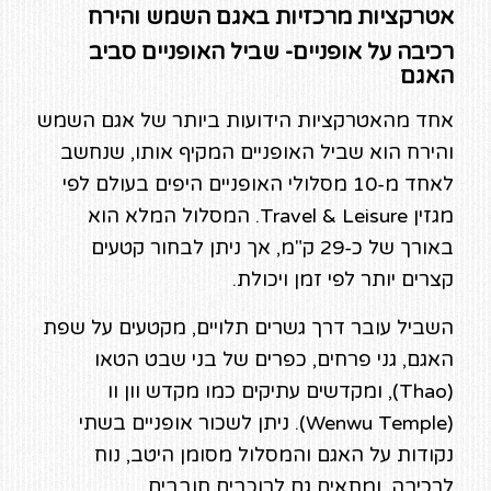
אטרקציות מרכזיות באגם השמש והירח
רכיבה על אופניים- שביל האופניים סביב
האגם
אחד מהאטרקציות הידועות ביותר של אגם השמש
והירח הוא שביל האופניים המקיף אותו, שנחשב
לאחד מ-10 מסלולי האופניים היפים בעולם לפי
מגזין Travel & Leisure. המסלול המלא הוא
באורך של כ-29 ק"מ, אך ניתן לבחור קטעים
קצרים יותר לפי זמן ויכולת.
השביל עובר דרך גשרים תלויים, מקטעים על שפת
האגם, גני פרחים, כפרים של בני שבט הטאו
(Thao), ומקדשים עתיקים כמו מקדש וון וו
(Wenwu Temple). ניתן לשכור אופניים בשתי
נקודות על האגם והמסלול מסומן היטב, נוח
לרכיבה, ומתאים גם לרוכבים חובבים.