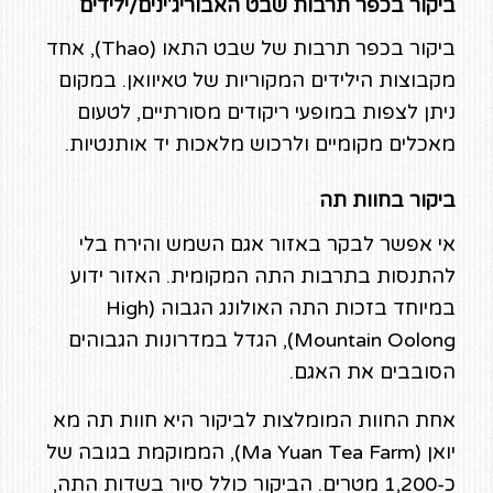
ביקור בכפר תרבות שבט האבוריג'ינים/ילידים
ביקור בכפר תרבות של שבט התאו (Thao), אחד
מקבוצות הילידים המקוריות של טאיוואן. במקום
ניתן לצפות במופעי ריקודים מסורתיים, לטעום
מאכלים מקומיים ולרכוש מלאכות יד אותנטיות.
ביקור בחוות תה
אי אפשר לבקר באזור אגם השמש והירח בלי
להתנסות בתרבות התה המקומית. האזור ידוע
במיוחד בזכות התה האולונג הגבוה (High
Mountain Oolong), הגדל במדרונות הגבוהים
הסובבים את האגם.
אחת החוות המומלצות לביקור היא חוות תה מא
יואן (Ma Yuan Tea Farm), הממוקמת בגובה של
כ-1,200 מטרים. הביקור כולל סיור בשדות התה,