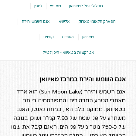
מסלולי טיול לטאיוואן
טאיפיי
ג'יופן
הפארק הלאומי טארוקו
אלישאן
אגם השמש והירח
טאינאן
גאושיונג
קנטינג
אטרקציות בטאיוואן- היכן לטייל
אגם השמש והירח במרכז טאיוואן
אגם השמש והירח (Sun Moon Lake) הוא אחד
מאתרי הטבע המרהיבים והמפורסמים ביותר
בטאיוואן. ממוקם בלב האי, במחוז נאנטו, האגם
משתרע על פני שטח של 7.93 קמ"ר ושוכן בגובה
של כ-750 מטר מעל פני הים. האגם קיבל את שמו
המיוחד מצורתו – החלק המזרחי עגול כשמש