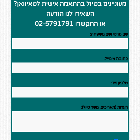
מעוניינים בטיול בהתאמה אישית לטאיוואן?
השאירו לנו הודעה
או התקשרו 02-5791791
שם פרטי ושם משפחה:
כתובת אימייל:
טלפון נייד:
הערות (תאריכים, משך טיול):