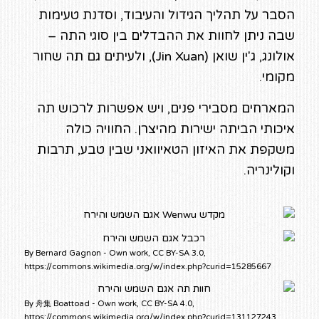
הסבר על תהליך הגידול והעיבוד, וסדנת טעימות
שבה ניתן לחוות את ההבדלים בין סוגי התה –
אולונג, ג'ין שואן (Jin Xuan), ולעיתים גם תה שחור
מקומי.
המארחים מסבירי פנים, ויש אפשרות לרכוש תה
איכותי הביתה ישירות מהיצרן. החוויה כולה
משקפת את האיזון הטאיוואני שבין טבע, תרבות
וקולינריה.
By Bernard Gagnon - Own work, CC BY-SA 3.0,
https://commons.wikimedia.org/w/index.php?curid=15285667
By 舟集 Boattoad - Own work, CC BY-SA 4.0,
https://commons.wikimedia.org/w/index.php?curid=131127243