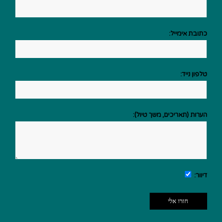
כתובת אימייל:
טלפון נייד:
הערות (תאריכים, משך טיול):
דיוור:
This site is protected by reCAPTCHA and the Google